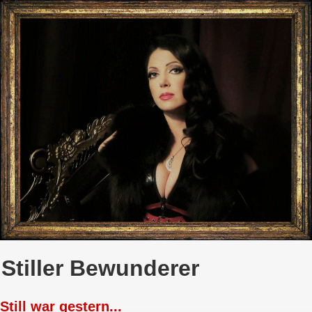
menu
home
euro
forum
local_movies
phone
Login
Stiller Bewunderer
Still war gestern...