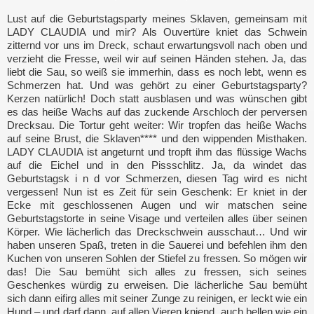
Lust auf die Geburtstagsparty meines Sklaven, gemeinsam mit
LADY CLAUDIA und mir? Als Ouvertüre kniet das Schwein
zitternd vor uns im Dreck, schaut erwartungsvoll nach oben und
verzieht die Fresse, weil wir auf seinen Händen stehen. Ja, das
liebt die Sau, so weiß sie immerhin, dass es noch lebt, wenn es
Schmerzen hat. Und was gehört zu einer Geburtstagsparty?
Kerzen natürlich! Doch statt ausblasen und was wünschen gibt
es das heiße Wachs auf das zuckende Arschloch der perversen
Drecksau. Die Tortur geht weiter: Wir tropfen das heiße Wachs
auf seine Brust, die Sklaven**** und den wippenden Misthaken.
LADY CLAUDIA ist angeturnt und tropft ihm das flüssige Wachs
auf die Eichel und in den Pissschlitz. Ja, da windet das
Geburtstagsk i n d vor Schmerzen, diesen Tag wird es nicht
vergessen! Nun ist es Zeit für sein Geschenk: Er kniet in der
Ecke mit geschlossenen Augen und wir matschen seine
Geburtstagstorte in seine Visage und verteilen alles über seinen
Körper. Wie lächerlich das Dreckschwein ausschaut… Und wir
haben unseren Spaß, treten in die Sauerei und befehlen ihm den
Kuchen von unseren Sohlen der Stiefel zu fressen. So mögen wir
das! Die Sau bemüht sich alles zu fressen, sich seines
Geschenkes würdig zu erweisen. Die lächerliche Sau bemüht
sich dann eifirg alles mit seiner Zunge zu reinigen, er leckt wie ein
Hund – und darf dann, auf allen Vieren kniend, auch bellen wie ein