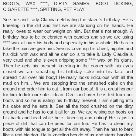
BOOTS, WAX ****, DIRTY GAMES, BOOT LICKING,
CIGARETTE ****, SPITTING, PET PLAY
See me and Lady Claudia celebrating the slave`s birthday. He is
kneeling in the dirt and first we are standing on his hands. He
really loves to wear our weight on him. But that`s not enough. A
birthday has to be celebrated with candles and so we are using
**** wax all over his body and especially in his asshole. He has to
take the pain we give him. See us covering his chest, nipples and
his dick with wax and all he can do is to take it. Lady Claudia is
very cruel and she is even dripping some **** wax on his glans.
Then he gets his present: kneeling in the corner with his eyes
closed we are smashing his birthday cake into his face and
spread it all over his body! He really looks ridiculous with all the
mud on him... We are stepping into the smashed cake on the
ground and order him to eat it from our boots!. It is a great honour
for him to lick our soles clean. Over and over he is fed from our
boots and so he is eating his birthday present. I am spitting into
his cake and he eats it. See all the food crushed on the dirty
ground and he has to eat it all for us. We are wiping our boots on
his back and head while he is kneeling and eating! He is just a
piece of dirt that can be used for our fun. He has to clean my
boots with his tongue to get all the dirt away. Then he has to bark
like a real big dog. He is kneeling beside of us and starts barking.