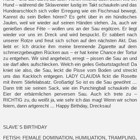
Hund – während die Sklaveneier lustig im Takt schaukeln und das
Hundearschloch sich voller Erregung wie ein Fischmaul bewegt.
Kannst du sein Bellen hören? Es geht über in ein hündisches
Jaulen, weil wir wieder auf seinen Händen stehen. Ja, auch wir
genießen diese Fête – wollen uns an der Sau ergötzen. Er liegt
wieder vor uns im Dreck und wird bespuckt. Er sabbert nach
unserer Rotze und freut sich schon auf den nächsten Akt. Das
liebt er: Ich drücke ihm meine brennende Zigarette auf dem
schmerzgebeugten Rücken aus – er hat keine Chance der Tortur
zu entgehen. Wir sind angeheizt, erregt – pissen die Sau an und
sie darf alles aufschlecken. Welch ein geiles Geburtstagsfest! Da
kniet sie also, die Sau, leckt die Pisse vom Boden und streckt
uns das Kackloch entgegen. LADY CLAUDIA fickt die Rosette
mit ihrem Stiefelabsatz. Großartig! So ist es die Sau gewöhnt …
Dann tritt sie seinen Sack, wie ein Punchingball schaukeln die
Eier der erbärmlichen perversen Sau. Auch ich trete zu –
RICHTIG zu, du weißt ja, wie sehr ich das mag! Wenn wir schon
feiern, dann artgerecht … Happy Birthday, Drecksau!
SLAVE`S BIRTHDAY
FETISH: FEMALE DOMINATION, HUMILIATION, TRAMPLING,