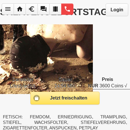
menu
home
euro
forum
local_movies
phone
SKLAVENGEBURTSTAG
Login
Darsteller
Dauer
Preis
Lifestylediva
24:54 Min.
NUR
3600 Coins √
Jetzt freischalten
FETISCH: FEMDOM, ERNIEDRIGUNG, TRAMPLING,
STIEFEL, WACHSFOLTER, STIEFELVEREHRUNG,
ZIGARETTENFOLTER, ANSPUCKEN, PETPLAY